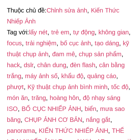
Blend
Thuộc chủ đề:
Chỉnh sửa ảnh
,
Kiến Thức
màu
Nhiếp Ảnh
Vintage
Tag với:
lấy nét
,
trẻ em
,
tự động
,
không gian
,
focus
,
trải nghiệm
,
bố cục ảnh
,
tạo dáng
,
kỹ
thuật chụp ảnh
,
đam mê
,
chụp sản phẩm
,
hack
,
dslr
,
chân dung
,
đèn flash
,
cân bằng
trắng
,
máy ảnh số
,
khẩu độ
,
quảng cáo
,
phượt
,
Kỹ thuật chụp ảnh bình minh
,
tốc độ
,
món ăn
,
trăng
,
hoàng hôn
,
độ nhạy sáng
ISO
,
BỐ CỤC NHIẾP ẢNH
,
biển
,
mưa sao
băng
,
CHỤP ẢNH CƠ BẢN
,
nắng gắt
,
panorama
,
KIẾN THỨC NHIẾP ẢNH
,
THỂ