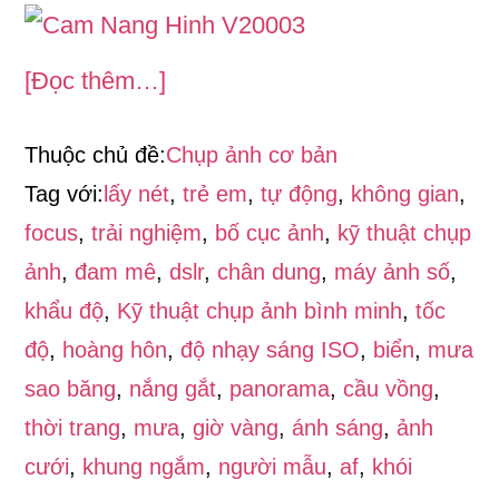
vềCẩm
[Đọc thêm…]
nang
Thuộc chủ đề:
Chụp ảnh cơ bản
nhiếp
Tag với:
lấy nét
,
trẻ em
,
tự động
,
không gian
,
ảnh
focus
,
trải nghiệm
,
bố cục ảnh
,
kỹ thuật chụp
số
ảnh
,
đam mê
,
dslr
,
chân dung
,
máy ảnh số
,
căn
khẩu độ
,
Kỹ thuật chụp ảnh bình minh
,
tốc
bản
độ
,
hoàng hôn
,
độ nhạy sáng ISO
,
biển
,
mưa
(Phần
sao băng
,
nắng gắt
,
panorama
,
cầu vồng
,
2)
thời trang
,
mưa
,
giờ vàng
,
ánh sáng
,
ảnh
cưới
,
khung ngắm
,
người mẫu
,
af
,
khói