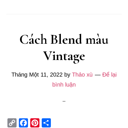
Cách Blend màu
Vintage
Tháng Một 11, 2022
by
Thảo xù
Để lại
bình luận
C
Fa
Pi
S