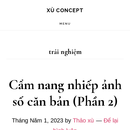
Skip
Bỏ
XÙ CONCEPT
to
qua
MENU
main
footer
content
trải nghiệm
Cẩm nang nhiếp ảnh
số căn bản (Phần 2)
Tháng Năm 1, 2023
by
Thảo xù
Để lại