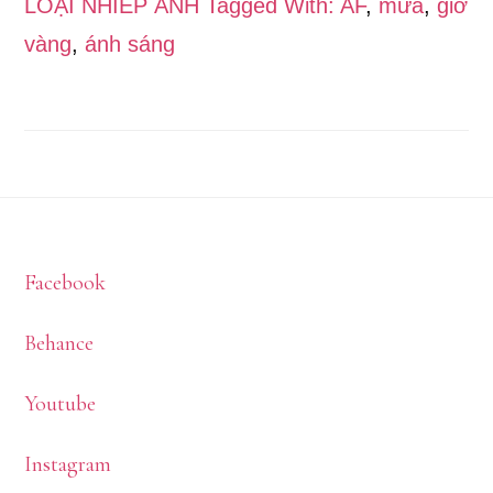
LOẠI NHIẾP ẢNH Tagged With: AF
,
mưa
,
giờ
vàng
,
ánh sáng
Footer
Facebook
Behance
Youtube
Instagram