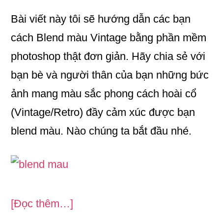
op
ce
nt
ha
Bài viết này tôi sẽ hướng dẫn các bạn
y
bo
er
re
Li
ok
es
cách Blend màu Vintage bằng phần mềm
n
t
photoshop thật đơn giản. Hãy chia sẻ với
k
bạn bè và người thân của bạn những bức
ảnh mang màu sắc phong cách hoài cổ
(Vintage/Retro) đầy cảm xúc được bạn
blend màu. Nào chúng ta bắt đầu nhé.
vềCách
[Đọc thêm…]