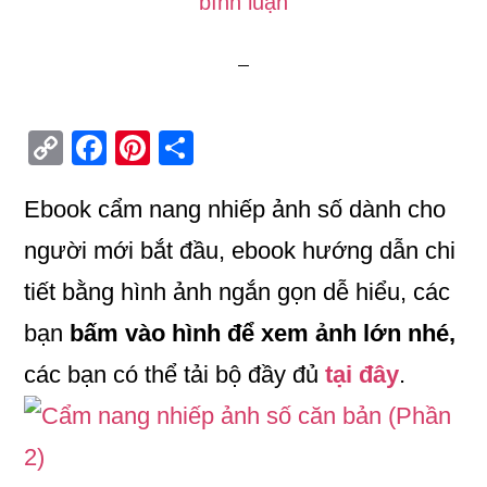
bình luận
C
Fa
Pi
S
op
ce
nt
ha
Ebook cẩm nang nhiếp ảnh số dành cho
y
bo
er
re
Li
ok
es
người mới bắt đầu, ebook hướng dẫn chi
n
t
tiết bằng hình ảnh ngắn gọn dễ hiểu, các
k
bạn
bấm vào hình để xem ảnh lớn nhé,
các bạn có thể tải bộ đầy đủ
tại đây
.