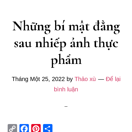
bạn
nên
Những bí mật đằng
biết
sau nhiếp ảnh thực
phẩm
Tháng Một 25, 2022
by
Thảo xù
Để lại
bình luận
C
Fa
Pi
S