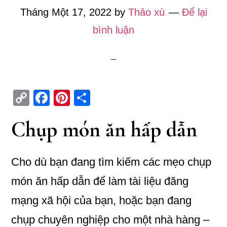
Tháng Một 17, 2022
by
Thảo xù
Để lại
bình luận
C
Fa
Pi
S
op
ce
nt
ha
Chụp món ăn hấp dẫn
y
bo
er
re
Li
ok
es
n
t
Cho dù bạn đang tìm kiếm các mẹo chụp
k
món ăn hấp dẫn để làm tài liệu đăng
mạng xã hội của bạn, hoặc bạn đang
chụp chuyên nghiệp cho một nhà hàng –