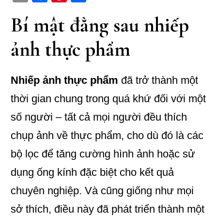
op
ce
nt
ha
Bí mật đằng sau nhiếp
y
bo
er
re
Li
ok
es
ảnh thực phẩm
n
t
k
Nhiếp ảnh thực phẩm
đã trở thành một
thời gian chung trong quá khứ đối với một
số người – tất cả mọi người đều thích
chụp ảnh về thực phẩm, cho dù đó là các
bộ lọc để tăng cường hình ảnh hoặc sử
dụng ống kính đặc biệt cho kết quả
chuyên nghiệp. Và cũng giống như mọi
sở thích, điều này đã phát triển thành một