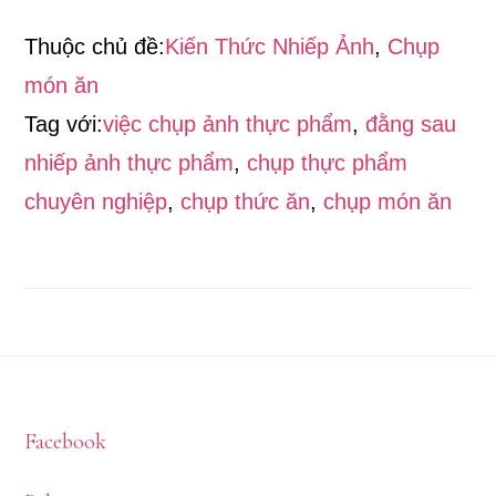
bí
Thuộc chủ đề:
Kiến Thức Nhiếp Ảnh
,
Chụp
mật
món ăn
đằng
Tag với:
việc chụp ảnh thực phẩm
,
đằng sau
sau
nhiếp ảnh thực phẩm
,
chụp thực phẩm
nhiếp
chuyên nghiệp
,
chụp thức ăn
,
chụp món ăn
ảnh
thực
phẩm
Footer
Facebook