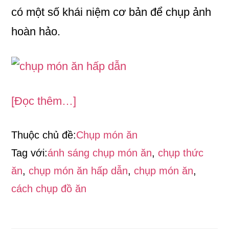
có một số khái niệm cơ bản để chụp ảnh
hoàn hảo.
về19
[Đọc thêm…]
Cách
Thuộc chủ đề:
Chụp món ăn
chụp
Tag với:
ánh sáng chụp món ăn
,
chụp thức
món
ăn
,
chụp món ăn hấp dẫn
,
chụp món ăn
,
ăn
cách chụp đồ ăn
hấp
dẫn