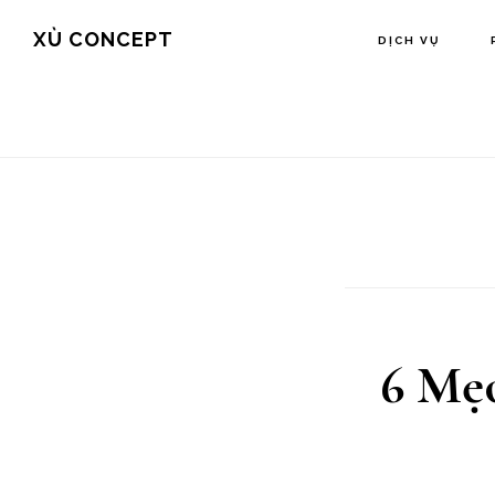
Skip
Bỏ
XÙ CONCEPT
DỊCH VỤ
to
qua
main
footer
content
6 Mẹ