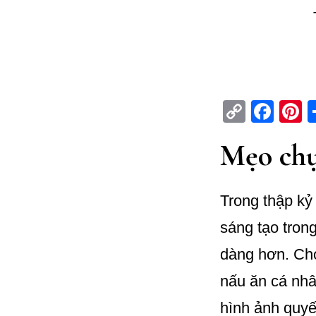
C
Fa
P
op
ce
n
Mẹo ch
y
bo
e
Li
ok
e
n
t
Trong thập kỷ
k
sáng tạo tron
dàng hơn. Ch
nấu ăn cá nhâ
hình ảnh quyế