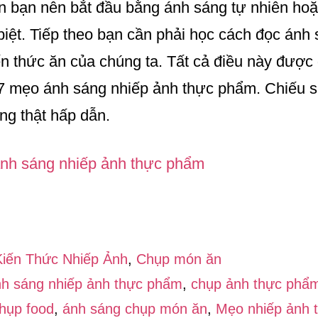
ên bạn nên bắt đầu bằng ánh sáng tự nhiên ho
biệt. Tiếp theo bạn cần phải học cách đọc ánh
 thức ăn của chúng ta. Tất cả điều này được g
 7 mẹo ánh sáng nhiếp ảnh thực phẩm. Chiếu s
ng thật hấp dẫn.
về7
Mẹo
Kiến Thức Nhiếp Ảnh
,
Chụp món ăn
ánh
h sáng nhiếp ảnh thực phẩm
,
chụp ảnh thực phẩ
sáng
hụp food
,
ánh sáng chụp món ăn
,
Mẹo nhiếp ảnh 