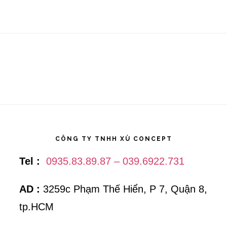
nhiếp
ảnh
thực
phẩm
CÔNG TY TNHH XÙ CONCEPT
Tel :
0935.83.89.87 – 039.6922.731
AD :
3259c Phạm Thế Hiển, P 7, Quận 8,
tp.HCM