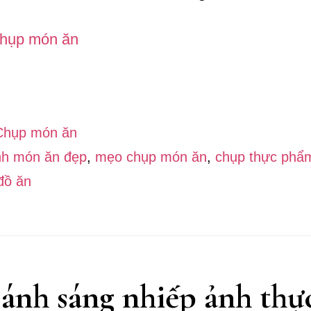
về6
Mẹo
Chụp món ăn
chụp
nh món ăn đẹp
,
mẹo chụp món ăn
,
chụp thực phẩ
món
đồ ăn
ăn
cho
người
mới
ánh sáng nhiếp ảnh th
ắt