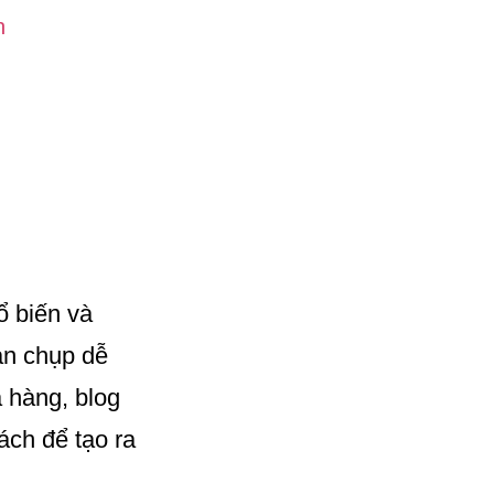
n
ổ biến và
ạn chụp dễ
 hàng, blog
ách để tạo ra