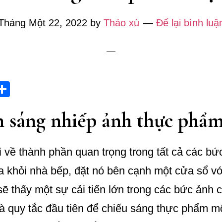
đầu
Tháng Một 22, 2022
by
Thảo xù
Để lại bình luậ
i
S
t
ha
 sáng nhiếp ảnh thực phẩ
r
re
s
i về thành phần quan trọng trong tất cả các bứ
ra khỏi nhà bếp, đặt nó bên cạnh một cửa sổ v
sẽ thấy một sự cải tiến lớn trong các bức ảnh 
 là quy tắc đầu tiên để chiếu sáng thực phẩm m