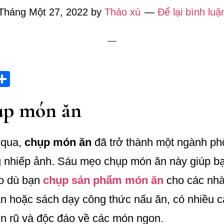
Tháng Một 27, 2022
by
Thảo xù
Để lại bình luậ
i
S
t
ha
ụp món ăn
r
re
s
 qua,
chụp món ăn
đã trở thành một ngành ph
g nhiếp ảnh. Sáu mẹo chụp món ăn này giúp b
o dù bạn
chụp sản phẩm món ăn
cho các nhà
n hoặc sách dạy công thức nấu ăn, có nhiều c
n rũ và độc đáo về các món ngon.