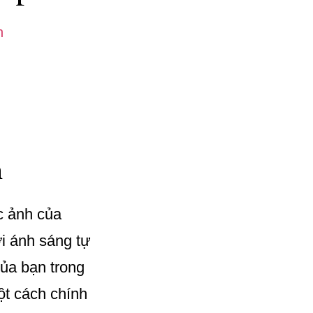
n
m
c ảnh của
ới ánh sáng tự
của bạn trong
ột cách chính