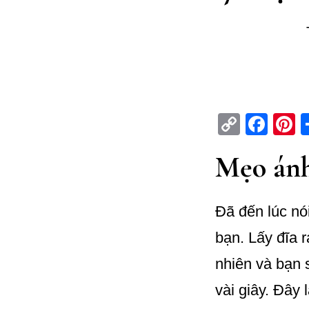
C
Fa
P
op
ce
n
Mẹo ánh
y
bo
e
Li
ok
e
n
t
Đã đến lúc nó
k
bạn. Lấy đĩa 
nhiên và bạn 
vài giây. Đây