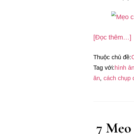
[Đọc thêm…]
Thuộc chủ đề:
Tag với:
hình ả
ăn
,
cách chụp 
7 Mẹo 
b