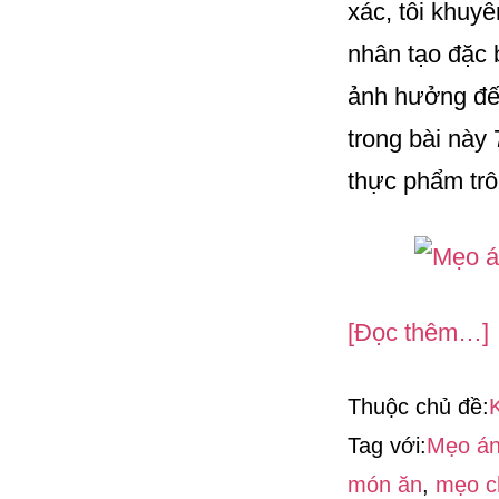
xác, tôi khuy
nhân tạo đặc 
ảnh hưởng đến
trong bài này
thực phẩm trô
[Đọc thêm…]
Thuộc chủ đề:
Tag với:
Mẹo án
món ăn
,
mẹo c