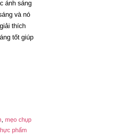
ặc ánh sáng
 sáng và nó
iải thích
áng tốt giúp
m
,
mẹo chụp
thực phẩm