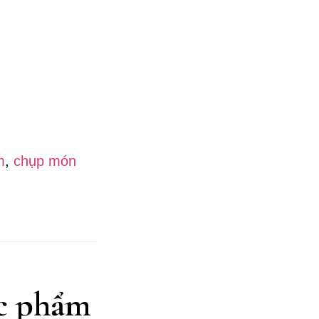
m
,
chụp món
ực phẩm